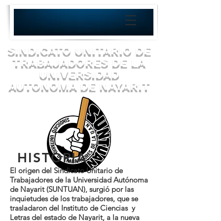
SINDICATO UNITARIO DE
TRABAJADORES DE LA
UNIVERSIDAD
AUTONOMA DE NAYARIT
HISTORIA
El origen del Sindicato Unitario de
Trabajadores de la Universidad Autónoma
¡UNIDOS VENCEREMOS!
de Nayarit (SUNTUAN), surgió por las
inquietudes de los trabajadores, que se
trasladaron del Instituto de Ciencias y
Letras del estado de Nayarit, a la nueva