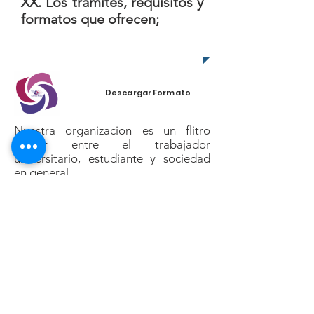
XX. Los trámites, requisitos y
formatos que ofrecen;
Descargar Formato
Nuestra organizacion es un flitro
gestor entre el trabajador
universitario, estudiante y sociedad
en general.
Por ello no se genera algun tipo de
formato, ya que los requisitos los
establece la Universidad Autonoma
de Nayarit por medio de diversos
departamentos, dependiendo el
tramite.
Contacto
Ciudad de la Cultura "Amado Nervo"
Boulevard Tepic-Xalisco s/n Tepic, Nayarit C.P.